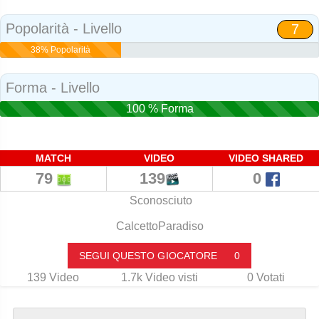
Social
Popolarità - Livello
7
38% Popolarità
Forma - Livello
100 % Forma
MATCH
VIDEO
VIDEO SHARED
79
139
0
Sconosciuto
CalcettoParadiso
SEGUI QUESTO GIOCATORE
0
139
Video
1.7k
Video visti
0
Votati