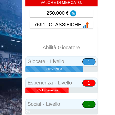
VALORE DI MERCATO:
250.000 €
7691° CLASSIFICHE
Abilità Giocatore
Giocate - Livello
1
80% Abilità
Esperienza - Livello
1
60%Esperienza
Social - Livello
1
0%