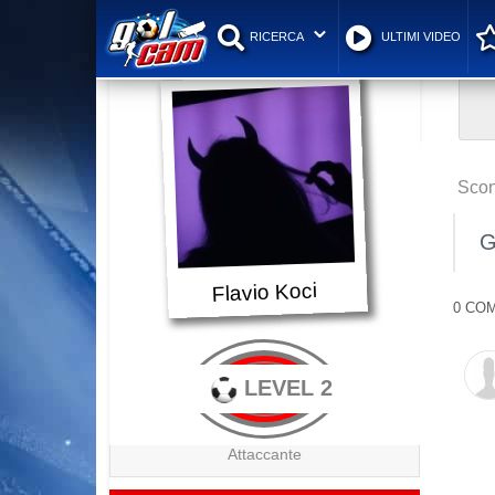
RICERCA
ULTIMI VIDEO
Scon
G
Flavio Koci
0 COM
LEVEL 2
Attaccante