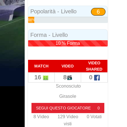
Social
Popolarità - Livello
6
08%
Popolarità
Forma - Livello
10 % Forma
VIDEO
MATCH
VIDEO
SHARED
16
8
0
Sconosciuto
Girasole
SEGUI QUESTO GIOCATORE
0
8
Video
129
Video
0
Votati
visti