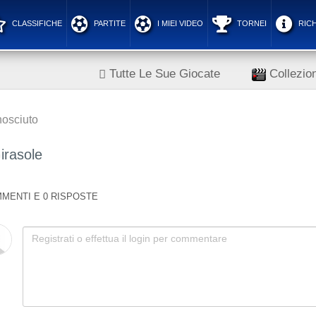
CLASSIFICHE
PARTITE
I MIEI VIDEO
TORNEI
RICH
Tutte Le Sue Giocate
Collezion
osciuto
irasole
MENTI E 0 RISPOSTE