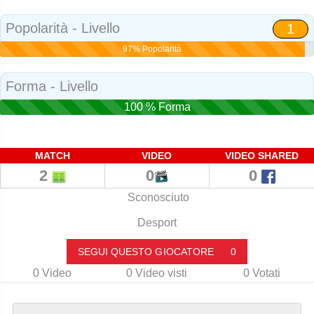
Social
Popolarità - Livello
1
97% Popolarità
Forma - Livello
100 % Forma
MATCH
VIDEO
VIDEO SHARED
2
0
0
Sconosciuto
Desport
SEGUI QUESTO GIOCATORE
0
0
Video
0
Video visti
0
Votati