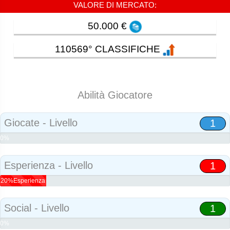
VALORE DI MERCATO:
50.000 €
110569° CLASSIFICHE
Abilità Giocatore
Giocate - Livello
1
0%
Abilità
Esperienza - Livello
1
20%Esperienza
Social - Livello
1
0%