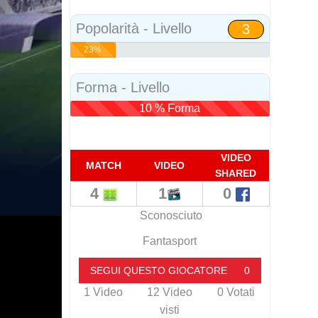
Social
Popolarità - Livello
3
23%
Popolarità
Forma - Livello
10 % Forma
VIDEO
MATCH
VIDEO
SHARED
4
1
0
Sconosciuto
Fantasport
SEGUI QUESTO GIOCATORE
0
1
Video
12
Video
0
Votati
visti