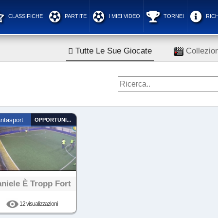
CLASSIFICHE
PARTITE
I MIEI VIDEO
TORNEI
RICH
Tutte Le Sue Giocate
Collezion
ntasport
OPPORTUNISTA
niele È Tropp Fort
12 visualizzazioni