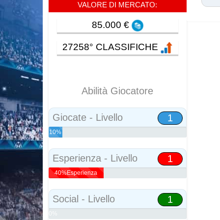
VALORE DI MERCATO:
85.000 €
27258° CLASSIFICHE
Abilità Giocatore
Giocate - Livello
1
10%
Abilità
Esperienza - Livello
1
40%Esperienza
Social - Livello
1
0%