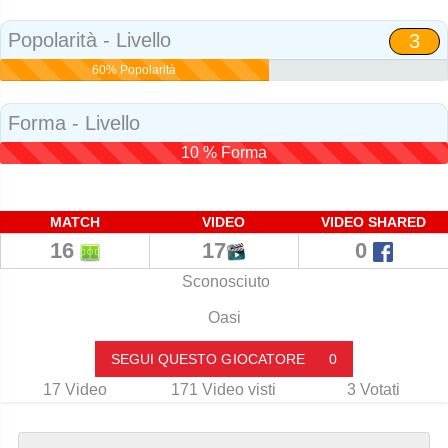
Social
Popolarità - Livello
3
60% Popolarità
Forma - Livello
10 % Forma
MATCH
VIDEO
VIDEO SHARED
16
17
0
Sconosciuto
Oasi
SEGUI QUESTO GIOCATORE
0
17
Video
171
Video visti
3
Votati