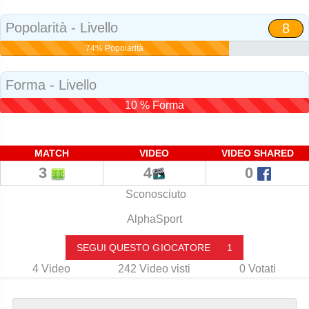
Social
Popolarità - Livello
8
74% Popolarità
Forma - Livello
10 % Forma
MATCH
VIDEO
VIDEO SHARED
3
4
0
Sconosciuto
AlphaSport
SEGUI QUESTO GIOCATORE
1
4
Video
242
Video visti
0
Votati