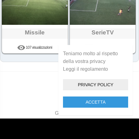
Missile
SerieTV
107 visualizzazioni
112 visualizzazioni
Teniamo molto al rispetto
della vostra privacy
Leggi il regolamento
Hai raggiunto la fine!
PRIVACY POLICY
ACCETTA
Golcam 2021