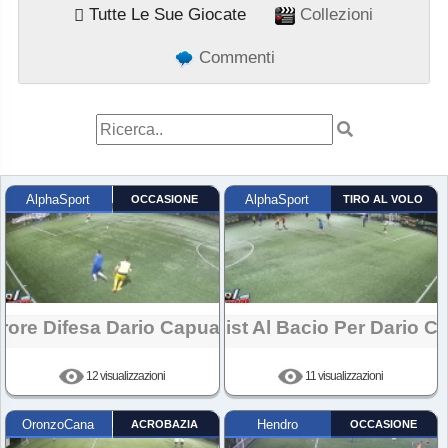
Tutte Le Sue Giocate
Collezioni
Commenti
AlphaSport
OCCASIONE
AlphaSport
TIRO AL VOLO
rrore Difesa Dario Capuano
Assist Al Bacio Per Dario C
12 visualizzazioni
11 visualizzazioni
OronzoCana
ACROBAZIA
Hendro
OCCASIONE