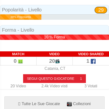
Social
Popolarità - Livello
29
38% Popolarità
Forma - Livello
10 % Forma
MATCH
VIDEO
VIDEO SHARED
0
20
1
Catania, CT
SEGUI QUESTO GIOCATORE
1
20
Video
2.4k
Video visti
3
Votati
Tutte Le Sue Giocate
Collezioni