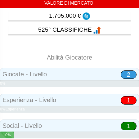
VALORE DI MERCATO:
1.705.000 €
525° CLASSIFICHE
Abilità Giocatore
Giocate - Livello
2
0%
Abilità
Esperienza - Livello
1
0%Esperienza
Social - Livello
1
10%