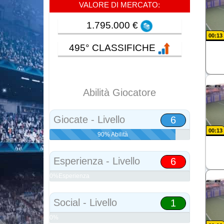
VALORE DI MERCATO:
1.795.000 €
00:13
495° CLASSIFICHE
Abilità Giocatore
Giocate - Livello
6
00:13
90% Abilità
Esperienza - Livello
6
0%Esperienza
Social - Livello
1
0%