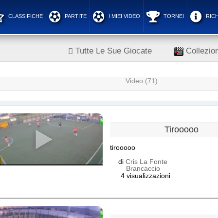
CLASSIFICHE
PARTITE
I MIEI VIDEO
TORNEI
RICH
Tutte Le Sue Giocate
Collezion
Video (71)
Tirooooo
tirooooo
di
Cris La Fonte
Brancaccio
4 visualizzazioni