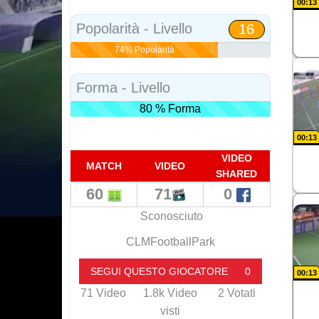
00:13
Social
Popolarità - Livello
16
74% Popolarità
Forma - Livello
80 % Forma
00:13
VIDEO
MATCH
VIDEO
SHARED
60
71
0
Sconosciuto
CLMFootballPark
SEGUI QUESTO GIOCATORE
0
00:13
71
Video
1.8k
Video
2
Votati
visti