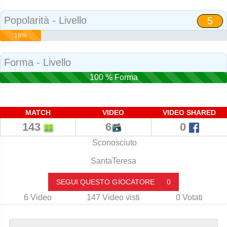
Social
Popolarità - Livello
5
18%
Popolarità
Forma - Livello
100 % Forma
MATCH
VIDEO
VIDEO SHARED
143
6
0
Sconosciuto
SantaTeresa
SEGUI QUESTO GIOCATORE
0
6
Video
147
Video visti
0
Votati