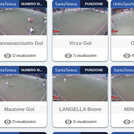
ntaTeresa
NUMERO MAGICO
SantaTeresa
PUNIZIONE
UnitisSportV
annavacciuolo Gol
Virzo Gol
O
32 visualizzazioni
71 visualizzazioni
45
ntaTeresa
NUMERO MAGICO
SantaTeresa
PUNIZIONE
SantaTeres
Mautone Gol
LANGELLA Boom
MIN
25 visualizzazioni
31 visualizzazioni
31