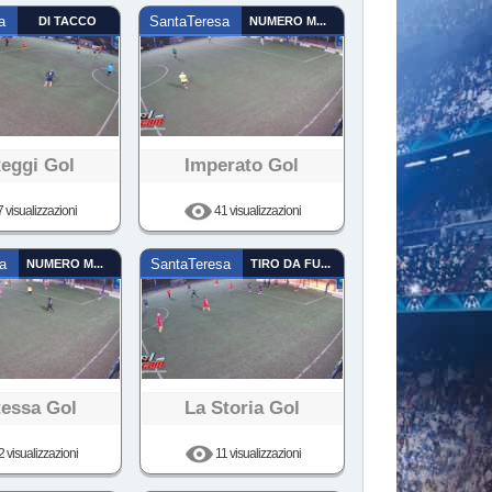
a
DI TACCO
SantaTeresa
NUMERO MAGICO
eggi Gol
Imperato Gol
 visualizzazioni
41 visualizzazioni
a
NUMERO MAGICO
SantaTeresa
TIRO DA FUORI
essa Gol
La Storia Gol
 visualizzazioni
11 visualizzazioni