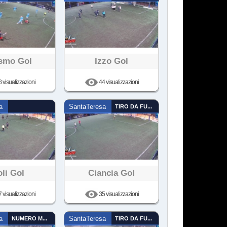
smo Gol
Izzo Gol
 visualizzazioni
44 visualizzazioni
a
SantaTeresa
TIRO DA FUORI
li Gol
Ciancia Gol
 visualizzazioni
35 visualizzazioni
a
NUMERO MAGICO
SantaTeresa
TIRO DA FUORI