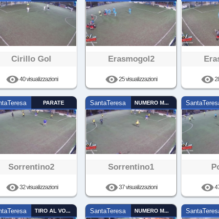
Cirillo Gol
Erasmogol2
Era
40 visualizzazioni
25 visualizzazioni
28
ntaTeresa
PARATE
SantaTeresa
NUMERO MAGICO
SantaTeres
Sorrentino2
Sorrentino1
Po
32 visualizzazioni
37 visualizzazioni
47
ntaTeresa
TIRO AL VOLO
SantaTeresa
NUMERO MAGICO
SantaTeres