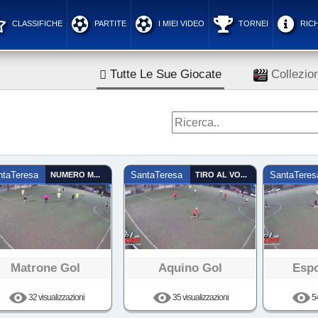
CLASSIFICHE
PARTITE
I MIEI VIDEO
TORNEI
RICH
Tutte Le Sue Giocate
Collezion
ntaTeresa
NUMERO MAGICO
SantaTeresa
TIRO AL VOLO
SantaTeres
Matrone Gol
Aquino Gol
Espo
32 visualizzazioni
35 visualizzazioni
54