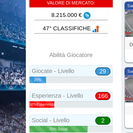
VALORE DI MERCATO:
Sa
8.215.000 €
47° CLASSIFICHE
D
Abilità Giocatore
Giocate - Livello
29
Sa
20%
Abilità
Esperienza - Livello
166
30%Esperienza
Social - Livello
2
70% Social