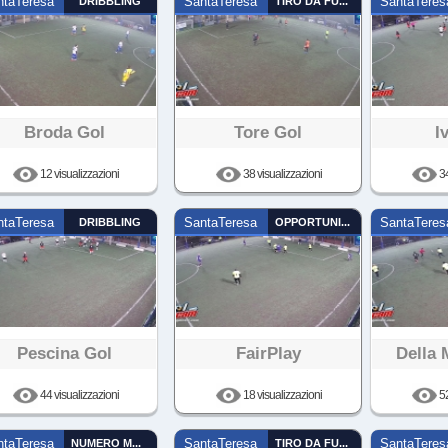
ntaTeresa
DRIBBLING
SantaTeresa
TIRO DA FUORI
SantaTeres
Broda Gol
Tore Gol
I
12 visualizzazioni
38 visualizzazioni
34
ntaTeresa
DRIBBLING
SantaTeresa
OPPORTUNISTA
SantaTeres
Pescina Gol
FairPlay
Della 
44 visualizzazioni
18 visualizzazioni
52
ntaTeresa
NUMERO MAGICO
SantaTeresa
TIRO DA FUORI
SantaTeres