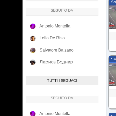
Sa
SEGUITO DA
Antonio Montella
Lello De Riso
Salvatore Balzano
Sa
Лариса Боднар
TUTTI I SEGUACI
SEGUITO DA
Antonio Montella