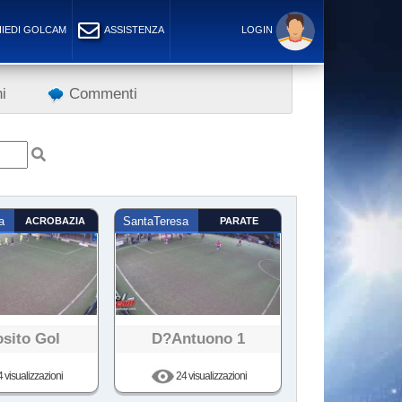
IEDI GOLCAM
ASSISTENZA
LOGIN
i
Commenti
a
ACROBAZIA
SantaTeresa
PARATE
sito Gol
D?antuono 1
 visualizzazioni
24 visualizzazioni