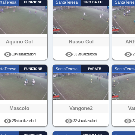
ntaTeresa
PUNIZIONE
SantaTeresa
TIRO DA FUORI
SantaTeres
Aquino Gol
Russo Gol
ARP
18 visualizzazioni
33 visualizzazioni
29
ntaTeresa
PUNIZIONE
SantaTeresa
PARATE
SantaTeres
Mascolo
Vangone2
Va
25 visualizzazioni
32 visualizzazioni
32