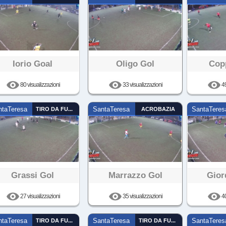
Iorio Goal
Oligo Gol
Cop
80 visualizzazioni
33 visualizzazioni
49
ntaTeresa
TIRO DA FUORI
SantaTeresa
ACROBAZIA
SantaTeres
Grassi Gol
Marrazzo Gol
Gior
27 visualizzazioni
35 visualizzazioni
40
ntaTeresa
TIRO DA FUORI
SantaTeresa
TIRO DA FUORI
SantaTeres