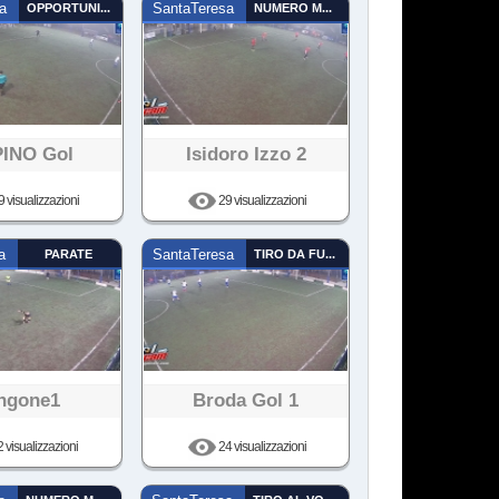
a
OPPORTUNISTA
SantaTeresa
NUMERO MAGICO
INO Gol
Isidoro Izzo 2
 visualizzazioni
29 visualizzazioni
a
PARATE
SantaTeresa
TIRO DA FUORI
ngone1
Broda Gol 1
 visualizzazioni
24 visualizzazioni