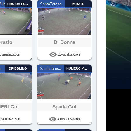
illage
TIRO DA FUORI
SantaTeresa
PARATE
razio
Di Donna
 visualizzazioni
11 visualizzazioni
a
DRIBBLING
SantaTeresa
NUMERO MAGICO
IERI Gol
Spada Gol
 visualizzazioni
30 visualizzazioni