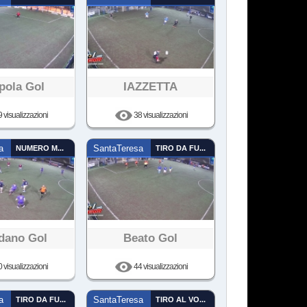
pola Gol
IAZZETTA
 visualizzazioni
38 visualizzazioni
a
NUMERO MAGICO
SantaTeresa
TIRO DA FUORI
dano Gol
Beato Gol
 visualizzazioni
44 visualizzazioni
a
TIRO DA FUORI
SantaTeresa
TIRO AL VOLO