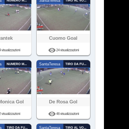
a
NUMERO MAGICO
SantaTeresa
TIRO AL VOLO
vantek
Cuomo Goal
 visualizzazioni
24 visualizzazioni
a
NUMERO MAGICO
SantaTeresa
TIRO DA FUORI
Monica Gol
De Rosa Gol
 visualizzazioni
46 visualizzazioni
a
TIRO DA FUORI
SantaTeresa
TIRO AL VOLO