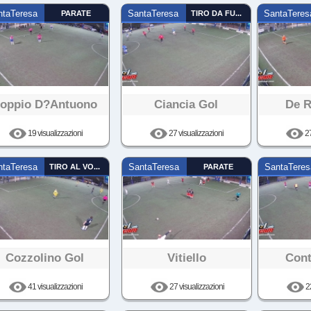
ntaTeresa
PARATE
SantaTeresa
TIRO DA FUORI
SantaTeres
oppio D?antuono
Ciancia Gol
De R
19 visualizzazioni
27 visualizzazioni
27
ntaTeresa
TIRO AL VOLO
SantaTeresa
PARATE
SantaTeres
Cozzolino Gol
Vitiello
Cont
41 visualizzazioni
27 visualizzazioni
22