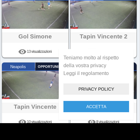
Gol Simone
Tapin Vincente 2
13 visualizzazioni
8 visualizzazioni
Teniamo molto al rispetto
della vostra privacy
Neapolis
OPPORTUNISTA
Neapolis
OPPORTUNISTA
Leggi il regolamento
PRIVACY POLICY
Tapin Vincente
Gol Roccio
ACCETTA
10 visualizzazioni
8 visualizzazioni
Neapolis
ACROBAZIA
Neapolis
ACROBAZIA