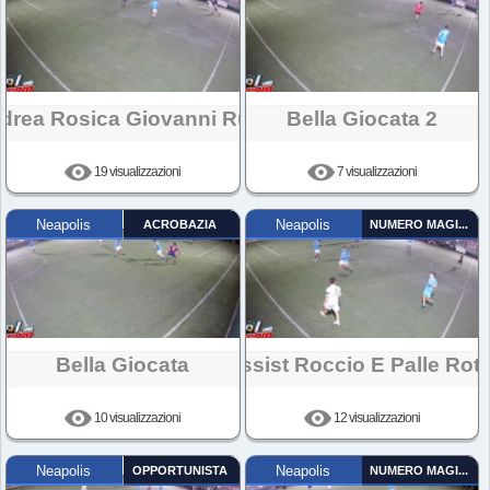
drea Rosica Giovanni Ruba
Bella Giocata 2
19 visualizzazioni
7 visualizzazioni
Neapolis
ACROBAZIA
Neapolis
NUMERO MAGICO
Bella Giocata
Assist Roccio E Palle Rott
10 visualizzazioni
12 visualizzazioni
Neapolis
OPPORTUNISTA
Neapolis
NUMERO MAGICO