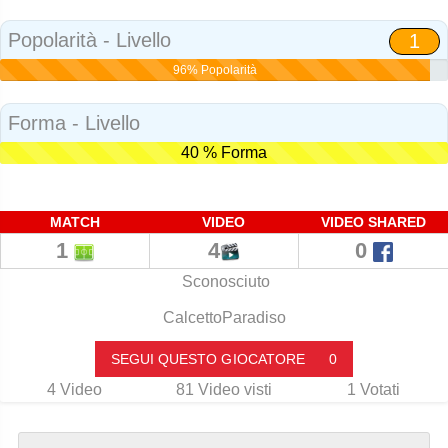
Social
Popolarità - Livello
1
96% Popolarità
Forma - Livello
40 % Forma
MATCH
VIDEO
VIDEO SHARED
1
4
0
Sconosciuto
CalcettoParadiso
SEGUI QUESTO GIOCATORE
0
4
Video
81
Video visti
1
Votati