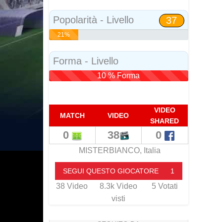
Social
Popolarità - Livello
37
21%
Popolarità
Forma - Livello
10 % Forma
VIDEO
MATCH
VIDEO
SHARED
0
38
0
MISTERBIANCO, Italia
SEGUI QUESTO GIOCATORE
1
38
Video
8.3k
Video
5
Votati
visti