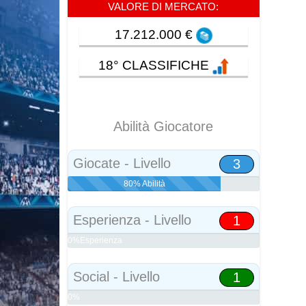
VALORE DI MERCATO:
17.212.000 €
18° CLASSIFICHE
Abilità Giocatore
Giocate - Livello
3
80% Abilità
Esperienza - Livello
1
0%Esperienza
Social - Livello
1
0%