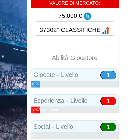
VALORE DI MERCATO:
75.000 €
37302° CLASSIFICHE
Abilità Giocatore
Giocate - Livello
1
10%
Abilità
Esperienza - Livello
1
10%Esperienza
Social - Livello
1
0%