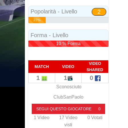
Social
Popolarità - Livello
2
22%
Popolarità
Forma - Livello
10 % Forma
VIDEO
MATCH
VIDEO
SHARED
1
1
0
Sconosciuto
ClubSanPaolo
SEGUI QUESTO GIOCATORE
0
1
Video
17
Video
0
Votati
visti