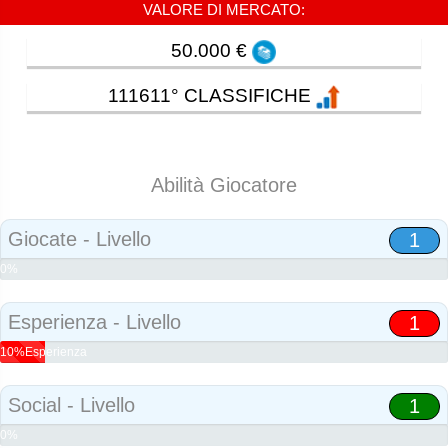
VALORE DI MERCATO:
50.000 €
111611° CLASSIFICHE
Abilità Giocatore
Giocate - Livello
1
0%
Abilità
Esperienza - Livello
1
10%Esperienza
Social - Livello
1
0%