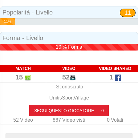
Social
Popolarità - Livello
11
11%
Popolarità
Forma - Livello
10 % Forma
MATCH
VIDEO
VIDEO SHARED
15
52
1
Sconosciuto
UnitisSportVillage
SEGUI QUESTO GIOCATORE
0
52
Video
867
Video visti
0
Votati