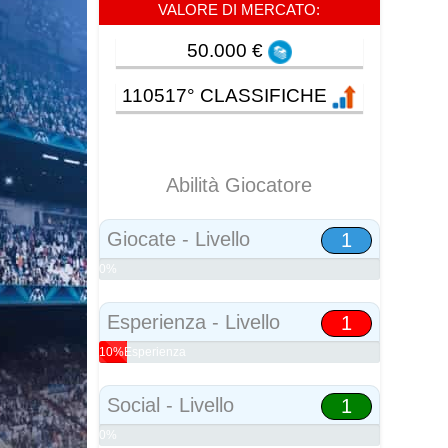
VALORE DI MERCATO:
50.000 €
110517° CLASSIFICHE
Abilità Giocatore
Giocate - Livello
1
0%
Abilità
Esperienza - Livello
1
10%Esperienza
Social - Livello
1
0%