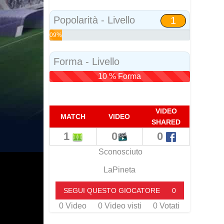
Social
Popolarità - Livello
1
09%
Popolarità
Forma - Livello
10 % Forma
VIDEO
MATCH
VIDEO
SHARED
1
0
0
Sconosciuto
LaPineta
SEGUI QUESTO GIOCATORE
0
0
Video
0
Video visti
0
Votati