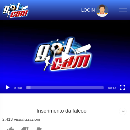
LOGIN
Video
Player
00:00
00:13
Inserimento da falcoo
2,413 visualizzazioni


