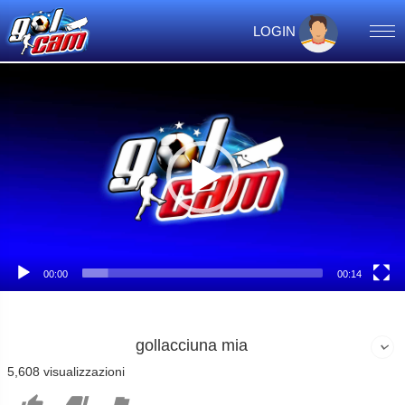
LOGIN
Video
Player
00:00
00:14
gollacciuna mia
5,608 visualizzazioni


