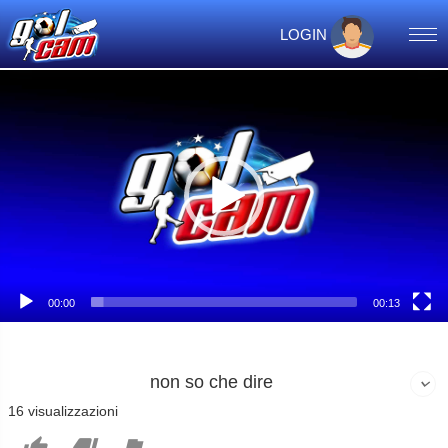
LOGIN
Video
Player
00:00
00:13
non so che dire
16 visualizzazioni


