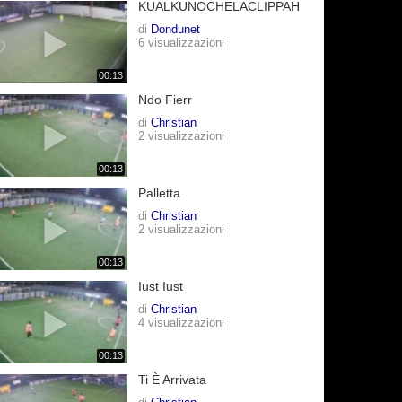
KUALKUNOCHELACLIPPAH
di
Dondunet
6 visualizzazioni
00:13
Ndo Fierr
di
Christian
2 visualizzazioni
00:13
Palletta
di
Christian
2 visualizzazioni
00:13
Iust Iust
di
Christian
4 visualizzazioni
00:13
Ti È Arrivata