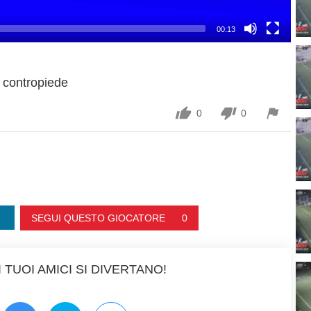
00:13
 contropiede



0
0
SEGUI QUESTO GIOCATORE
0
 TUOI AMICI SI DIVERTANO!