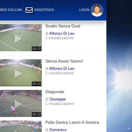
IEDI GOLCAM
ASSISTENZA
LOGIN
Scatto Senza Goal
di
Alfonso Di Leo
1 visualizzazioni
00:13
Senza Assist Siamo!
di
Alfonso Di Leo
1 visualizzazioni
00:13
Diagonale
di
Giuseppe
1 visualizzazioni
00:13
Palla Destra Lamin A Sinistra
di
Domenico