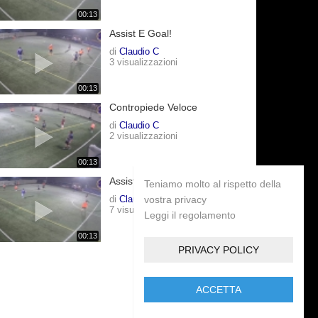
00:13
Assist E Goal!
di
Claudio C
3 visualizzazioni
00:13
Contropiede Veloce
di
Claudio C
2 visualizzazioni
00:13
Assist In Volo
Teniamo molto al rispetto della
di
Claudio C
vostra privacy
7 visualizzazioni
Leggi il regolamento
00:13
PRIVACY POLICY
ACCETTA