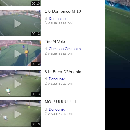
00:13
1-0 Domenico M 10
di
Domenico
6 visualizzazioni
00:13
Tiro Al Volo
di
Christian Costanzo
2 visualizzazioni
00:13
8 In Buca D?angolo
di
Dondunet
2 visualizzazioni
00:13
MO!!! UUUUUUH
di
Dondunet
2 visualizzazioni
00:13