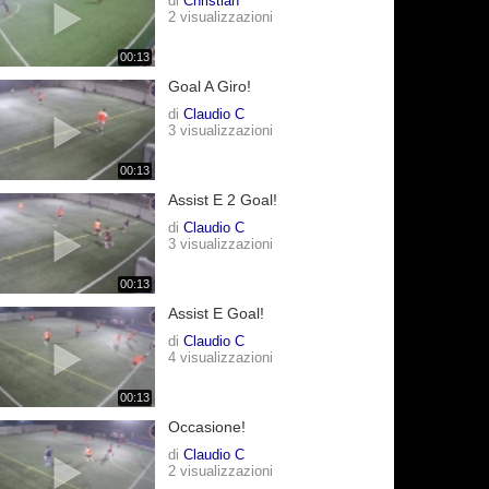
di
Christian
2 visualizzazioni
00:13
Goal A Giro!
di
Claudio C
3 visualizzazioni
00:13
Assist E 2 Goal!
di
Claudio C
3 visualizzazioni
00:13
Assist E Goal!
di
Claudio C
4 visualizzazioni
00:13
Occasione!
di
Claudio C
2 visualizzazioni