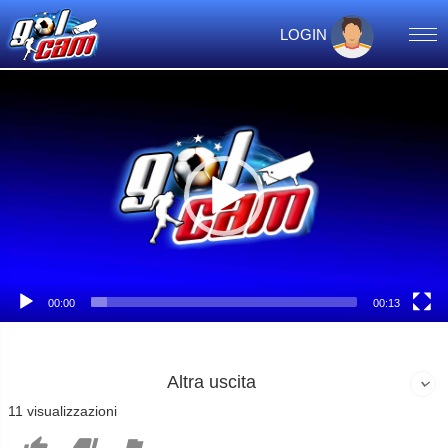
LOGIN
Video
Player
00:00
00:13
Altra uscita
11 visualizzazioni


