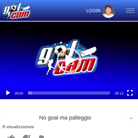
LOGIN
Video
Player
00:00
00:13
No goal ma palleggio
8 visualizzazioni


