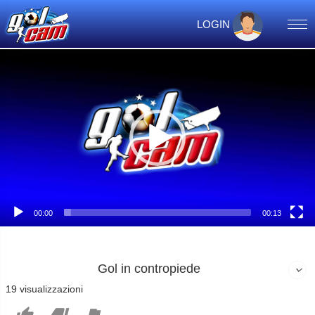
LOGIN
Video
Player
00:00
00:13
Gol in contropiede
19 visualizzazioni


