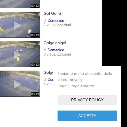
00:13
Gol Gol Gil
di
Domenico
2 visualizzazioni
00:13
Golgolgolgol
di
Domenico
3 visualizzazioni
00:13
Golgolgolgol
Teniamo molto al rispetto della
di
Domenico
vostra privacy
4 visualizzazioni
Leggi il regolamento
00:13
PRIVACY POLICY
ACCETTA