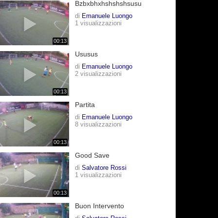
Bzbxbhxhshshshsusu
di
Emanuele Luongo
1 visualizzazioni
00:13
Ususus
di
Emanuele Luongo
2 visualizzazioni
00:13
Partita
di
Emanuele Luongo
8 visualizzazioni
00:13
Good Save
di
Salvatore Rossi
1 visualizzazioni
00:13
Buon Intervento