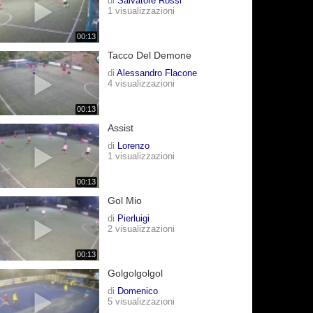
di
Salvatore Rossi
1 visualizzazioni
00:13
Tacco Del Demone
di
Alessandro Flacone
4 visualizzazioni
00:13
Assist
di
Lorenzo
1 visualizzazioni
00:13
Gol Mio
di
Pierluigi
2 visualizzazioni
00:13
Golgolgolgol
di
Domenico
5 visualizzazioni