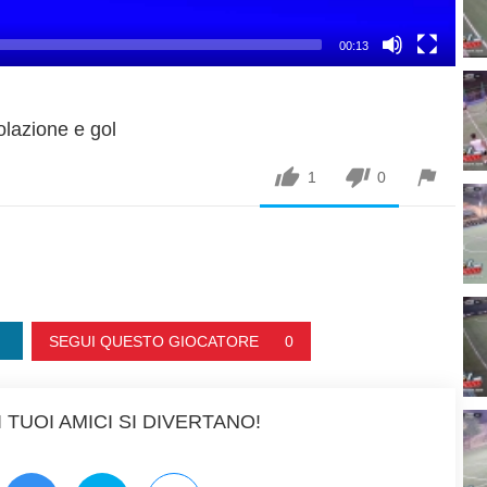
00:13
olazione e gol



1
0
SEGUI QUESTO GIOCATORE
0
 TUOI AMICI SI DIVERTANO!