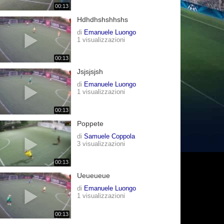
00:13
Hdhdhshshhshs
di
Emanuele Luongo
1 visualizzazioni
00:13
Jsjsjsjsh
di
Emanuele Luongo
1 visualizzazioni
00:13
Poppete
di
Samuele Coppola
3 visualizzazioni
00:13
Ueueueue
di
Emanuele Luongo
1 visualizzazioni
00:13