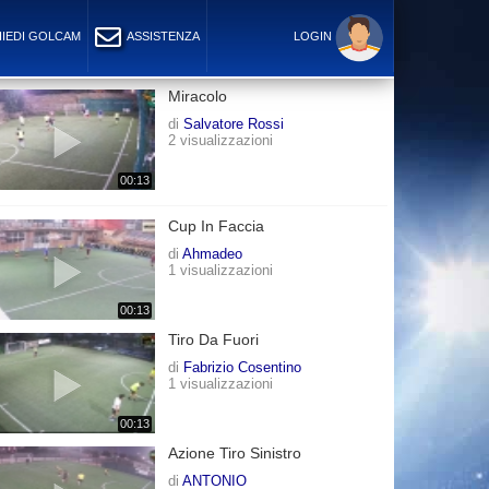
IEDI GOLCAM
ASSISTENZA
LOGIN
Miracolo
di
Salvatore Rossi
2 visualizzazioni
00:13
Cup In Faccia
di
Ahmadeo
1 visualizzazioni
00:13
Tiro Da Fuori
di
Fabrizio Cosentino
1 visualizzazioni
00:13
Azione Tiro Sinistro
di
ANTONIO