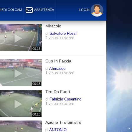
IEDI GOLCAM
ASSISTENZA
LOGIN
Miracolo
di
Salvatore Rossi
2 visualizzazioni
00:13
Cup In Faccia
di
Ahmadeo
1 visualizzazioni
00:13
Tiro Da Fuori
di
Fabrizio Cosentino
1 visualizzazioni
00:13
Azione Tiro Sinistro
di
ANTONIO