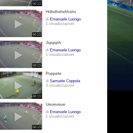
00:13
Hdhdhshshhshs
di
Emanuele Luongo
1 visualizzazioni
00:13
Jsjsjsjsh
di
Emanuele Luongo
1 visualizzazioni
00:13
Poppete
di
Samuele Coppola
3 visualizzazioni
00:13
Ueueueue
di
Emanuele Luongo
1 visualizzazioni
00:13