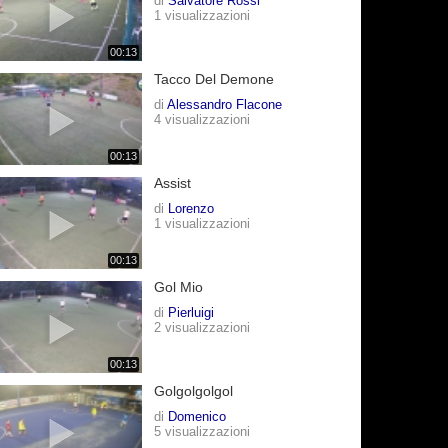
di
Salvatore Rossi
1 visualizzazioni
00:13
Tacco Del Demone
di
Alessandro Flacone
4 visualizzazioni
00:13
Assist
di
Lorenzo
1 visualizzazioni
00:13
Gol Mio
di
Pierluigi
2 visualizzazioni
00:13
Golgolgolgol
di
Domenico
5 visualizzazioni