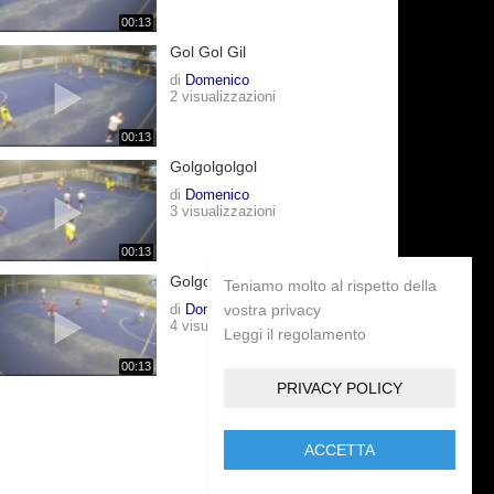
00:13
Gol Gol Gil
di
Domenico
2 visualizzazioni
00:13
Golgolgolgol
di
Domenico
3 visualizzazioni
00:13
Golgolgolgol
Teniamo molto al rispetto della
di
Domenico
vostra privacy
4 visualizzazioni
Leggi il regolamento
00:13
PRIVACY POLICY
ACCETTA