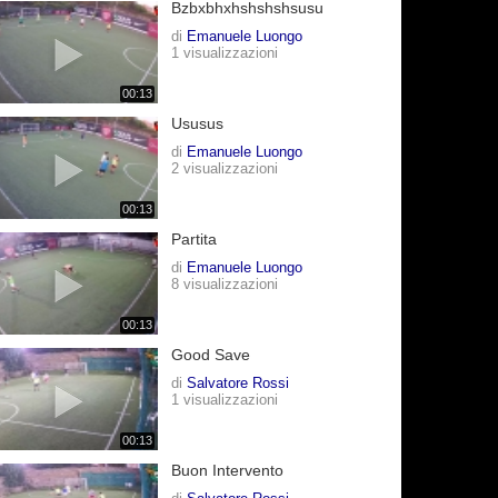
Bzbxbhxhshshshsusu
di
Emanuele Luongo
1 visualizzazioni
00:13
Ususus
di
Emanuele Luongo
2 visualizzazioni
00:13
Partita
di
Emanuele Luongo
8 visualizzazioni
00:13
Good Save
di
Salvatore Rossi
1 visualizzazioni
00:13
Buon Intervento