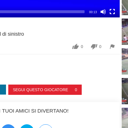
00:13
 di sinistro



0
0
SEGUI QUESTO GIOCATORE
0
 TUOI AMICI SI DIVERTANO!