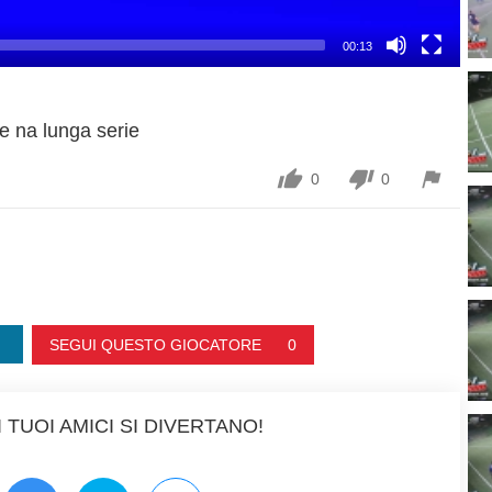
00:13
e na lunga serie



0
0
SEGUI QUESTO GIOCATORE
0
 TUOI AMICI SI DIVERTANO!