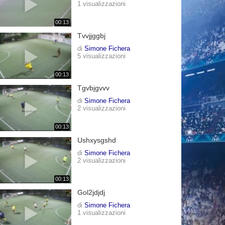
1 visualizzazioni
00:13
Tvvjjggbj
di
Simone Fichera
5 visualizzazioni
00:13
Tgvbjgvvv
di
Simone Fichera
2 visualizzazioni
00:13
Ushxysgshd
di
Simone Fichera
2 visualizzazioni
00:13
Gol2jdjdj
di
Simone Fichera
1 visualizzazioni