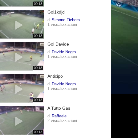
00:13
Gol1kdjd
di
Simone Fichera
1 visualizzazioni
00:13
Gol Davide
di
Davide Negro
1 visualizzazioni
00:13
Anticipo
di
Davide Negro
1 visualizzazioni
00:13
A Tutto Gas
di
Raffaele
2 visualizzazioni
00:13