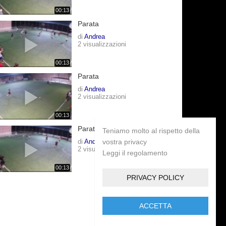
00:13
Parata
di
Andrea
2 visualizzazioni
00:13
Parata
di
Andrea
2 visualizzazioni
00:13
Parata
Teniamo molto al rispetto della
di
Andrea
vostra privacy
2 visualizzazioni
Leggi il regolamento
00:13
PRIVACY POLICY
ACCETTA