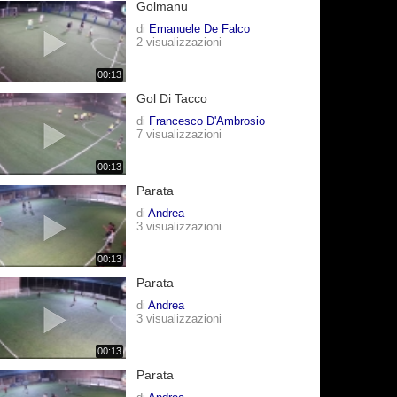
Golmanu
di
Emanuele De Falco
2 visualizzazioni
00:13
Gol Di Tacco
di
Francesco D'Ambrosio
7 visualizzazioni
00:13
Parata
di
Andrea
3 visualizzazioni
00:13
Parata
di
Andrea
3 visualizzazioni
00:13
Parata