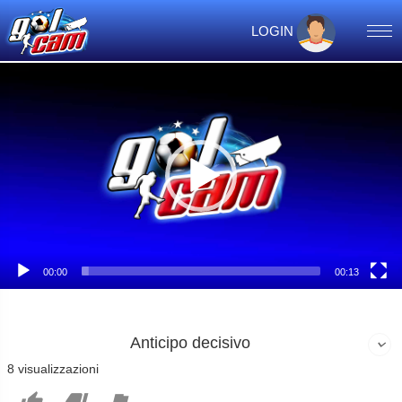
LOGIN
Video
Player
00:00
00:13
Anticipo decisivo
8 visualizzazioni


