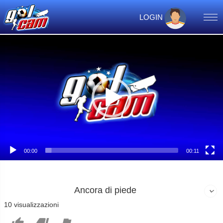
LOGIN
Video
Player
00:00
00:11
Ancora di piede
10 visualizzazioni


