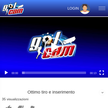
LOGIN
Video
Player
00:00
00:13
Ottimo tiro e inserimento
35 visualizzazioni


