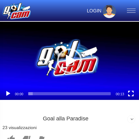
LOGIN
Video
Player
00:00
00:13
Goal alla Paradise
23 visualizzazioni


