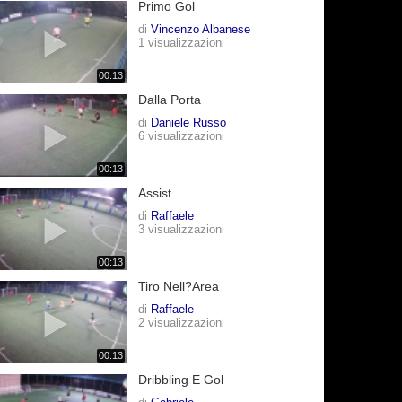
Primo Gol
di
Vincenzo Albanese
1 visualizzazioni
00:13
Dalla Porta
di
Daniele Russo
6 visualizzazioni
00:13
Assist
di
Raffaele
3 visualizzazioni
00:13
Tiro Nell?area
di
Raffaele
2 visualizzazioni
00:13
Dribbling E Gol