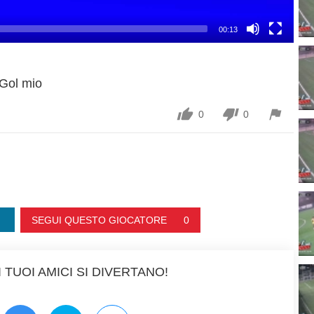
00:13
Gol mio



0
0
SEGUI QUESTO GIOCATORE
0
 TUOI AMICI SI DIVERTANO!