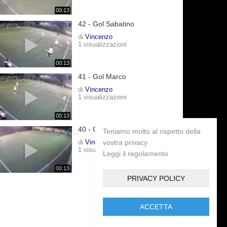
00:13
42 - Gol Sabatino
di
Vincenzo
1 visualizzazioni
00:13
41 - Gol Marco
di
Vincenzo
1 visualizzazioni
00:13
40 - Gol Marco
Teniamo molto al rispetto della
di
Vincenzo
vostra privacy
1 visualizzazioni
Leggi il regolamento
00:13
PRIVACY POLICY
ACCETTA