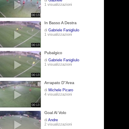
di
Gabriele
1 visualizzazioni
00:13
In Basso A Destra
di
Gabriele Fanigliulo
1 visualizzazioni
00:13
Pubalgico
di
Gabriele Fanigliulo
1 visualizzazioni
00:13
Arrapato D"area
di
Michele Picaro
4 visualizzazioni
00:13
Goal Al Volo
di
Andre
2 visualizzazioni