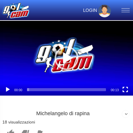
LOGIN
Video
Player
00:00
00:13
Michelangelo di rapina
18 visualizzazioni


