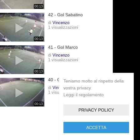
00:13
42 - Gol Sabatino
di
Vincenzo
1 visualizzazioni
00:13
41 - Gol Marco
di
Vincenzo
1 visualizzazioni
00:13
40 - Gol Marco
Teniamo molto al rispetto della
di
Vincenzo
vostra privacy
1 visualizzazioni
Leggi il regolamento
00:13
PRIVACY POLICY
ACCETTA