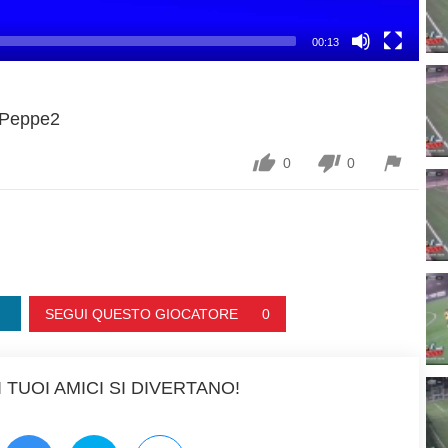
00:13
Peppe2



0
0
SEGUI QUESTO GIOCATORE
0
 TUOI AMICI SI DIVERTANO!