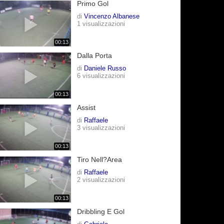
Primo Gol
di
Vincenzo Albanese
1 visualizzazioni
00:13
Dalla Porta
di
Daniele Russo
6 visualizzazioni
00:13
Assist
di
Raffaele
3 visualizzazioni
00:13
Tiro Nell?area
di
Raffaele
2 visualizzazioni
00:13
Dribbling E Gol