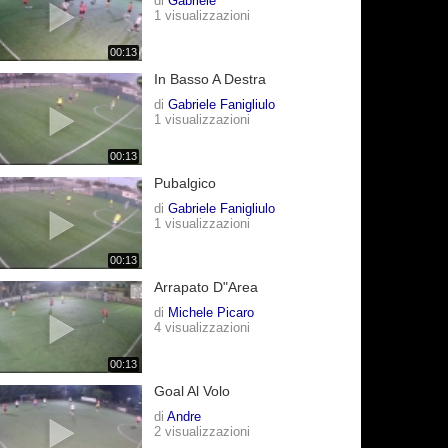
di
Gabriele
1 visualizzazioni
00:13
In Basso A Destra
di
Gabriele Fanigliulo
1 visualizzazioni
00:13
Pubalgico
di
Gabriele Fanigliulo
1 visualizzazioni
00:13
Arrapato D"area
di
Michele Picaro
4 visualizzazioni
00:13
Goal Al Volo
di
Andre
2 visualizzazioni