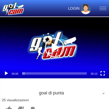
LOGIN
Video
Player
00:00
00:13
goal di punta
25 visualizzazioni


