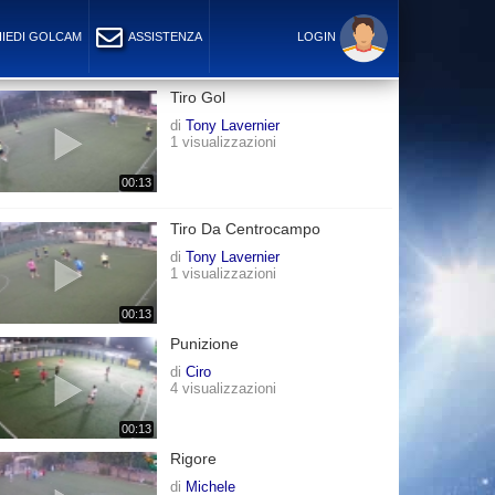
IEDI GOLCAM
ASSISTENZA
LOGIN
Tiro Gol
di
Tony Lavernier
1 visualizzazioni
00:13
Tiro Da Centrocampo
di
Tony Lavernier
1 visualizzazioni
00:13
Punizione
di
Ciro
4 visualizzazioni
00:13
Rigore
di
Michele