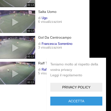
00:13
Salta Uomo
di
Ugo
6 visualizzazioni
00:13
Gol Da Centrocampo
di
Francesca Sorrentino
3 visualizzazioni
00:13
Raff Tiro Forte
Teniamo molto al rispetto della
di
Raff Dkdk
vostra privacy
5 visualizzazioni
Leggi il regolamento
00:13
PRIVACY POLICY
ACCETTA