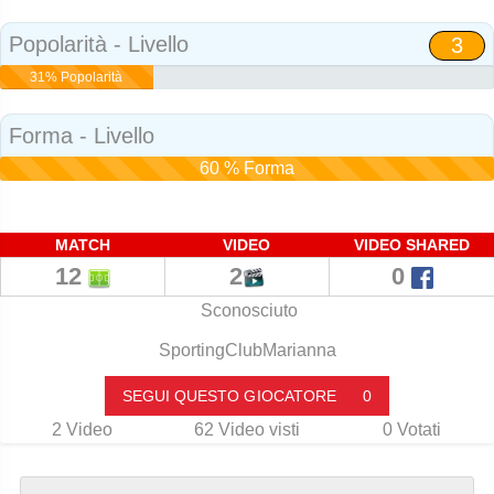
Social
Popolarità - Livello
3
31% Popolarità
Forma - Livello
60 % Forma
MATCH
VIDEO
VIDEO SHARED
12
2
0
Sconosciuto
SportingClubMarianna
SEGUI QUESTO GIOCATORE
0
2
Video
62
Video visti
0
Votati