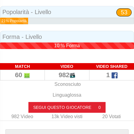
Social
Popolarità - Livello
53
21% Popolarità
Forma - Livello
10 % Forma
MATCH
VIDEO
VIDEO SHARED
60
982
1
Sconosciuto
Linguaglossa
SEGUI QUESTO GIOCATORE
0
982
Video
13k
Video visti
20
Votati