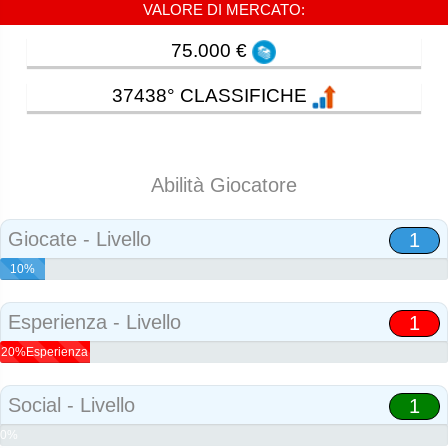
VALORE DI MERCATO:
75.000 €
37438° CLASSIFICHE
Abilità Giocatore
Giocate - Livello
1
10%
Abilità
Esperienza - Livello
1
20%Esperienza
Social - Livello
1
0%