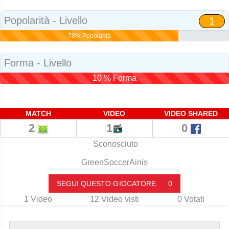
Social
Popolarità - Livello
1
78% Popolarità
Forma - Livello
10 % Forma
MATCH
VIDEO
VIDEO SHARED
2
1
0
Sconosciuto
GreenSoccerAinis
SEGUI QUESTO GIOCATORE
0
1
Video
12
Video visti
0
Votati