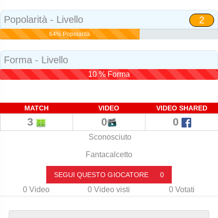
Social
Popolarità - Livello
2
64% Popolarità
Forma - Livello
10 % Forma
MATCH
VIDEO
VIDEO SHARED
3
0
0
Sconosciuto
Fantacalcetto
SEGUI QUESTO GIOCATORE
0
0
Video
0
Video visti
0
Votati