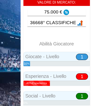
VALORE DI MERCATO:
75.000 €
36668° CLASSIFICHE
Abilità Giocatore
Giocate - Livello
1
10%
Abilità
Esperienza - Livello
1
40%Esperienza
Social - Livello
1
0%