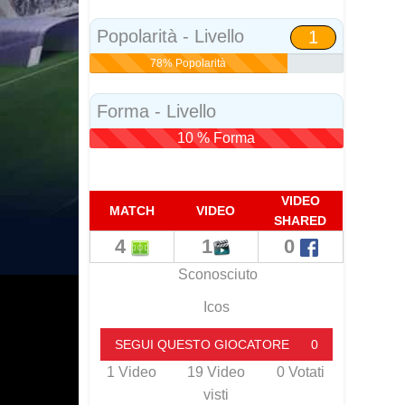
Social
Popolarità - Livello
1
78% Popolarità
Forma - Livello
10 % Forma
VIDEO
MATCH
VIDEO
SHARED
4
1
0
Sconosciuto
Icos
SEGUI QUESTO GIOCATORE
0
1
Video
19
Video
0
Votati
visti