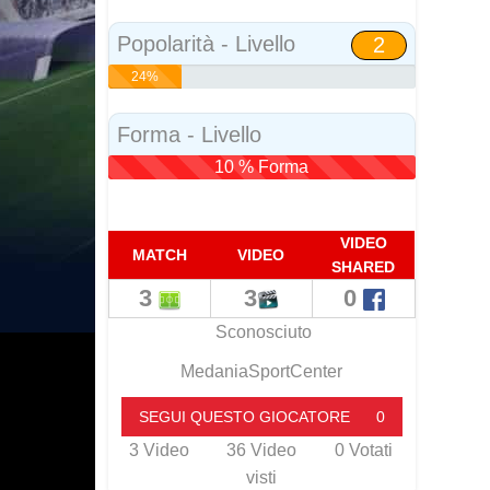
Social
Popolarità - Livello
2
24%
Popolarità
Forma - Livello
10 % Forma
VIDEO
MATCH
VIDEO
SHARED
3
3
0
Sconosciuto
MedaniaSportCenter
SEGUI QUESTO GIOCATORE
0
3
Video
36
Video
0
Votati
visti