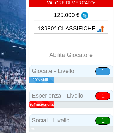
VALORE DI MERCATO:
125.000 €
18980° CLASSIFICHE
Abilità Giocatore
Giocate - Livello
1
30% Abilità
Esperienza - Livello
1
30%Esperienza
Social - Livello
1
0%