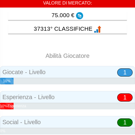
VALORE DI MERCATO:
75.000 €
37313° CLASSIFICHE
Abilità Giocatore
Giocate - Livello
1
10%
Abilità
Esperienza - Livello
1
10%Esperienza
Social - Livello
1
0%