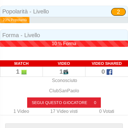
Social
Popolarità - Livello
2
23% Popolarità
Forma - Livello
10 % Forma
MATCH
VIDEO
VIDEO SHARED
1
1
0
Sconosciuto
ClubSanPaolo
SEGUI QUESTO GIOCATORE
0
1
Video
17
Video visti
0
Votati