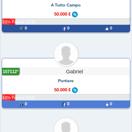
A Tutto Campo
50.000 €
10% Forma (419)
0
0
0
Gabriel
107112°
Portiere
50.000 €
10% Forma (419)
0
0
0