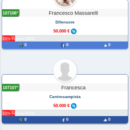
Francesco Massarelli
107106°
Difensore
50.000 €
10% Forma (402)
0
0
0
Francesca
107107°
Centrocampista
50.000 €
10% Forma (419)
0
0
0