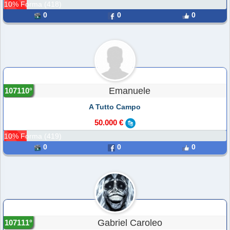
10% Forma (418)
0
0
0
Emanuele
107110°
A Tutto Campo
50.000 €
10% Forma (419)
0
0
0
Gabriel Caroleo
107111°