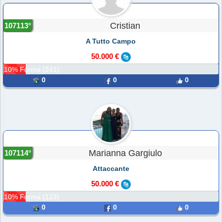
Cristian
107113°
A Tutto Campo
50.000 €
10% Forma (241)
0
0
0
Marianna Gargiulo
107114°
Attaccante
50.000 €
10% Forma (123)
0
0
0