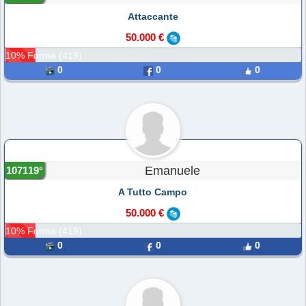
Attaccante
50.000 €
10% Forma (419)
0
0
0
Emanuele
107119°
A Tutto Campo
50.000 €
10% Forma (419)
0
0
0