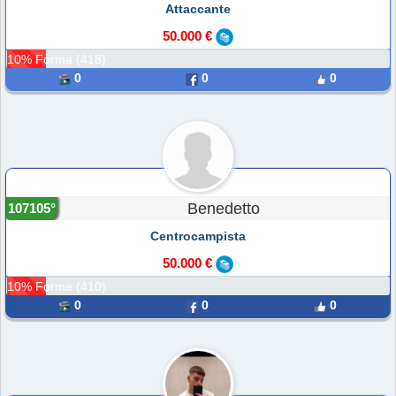
Attaccante
50.000 €
10% Forma (418)
0
0
0
Benedetto
107105°
Centrocampista
50.000 €
10% Forma (410)
0
0
0