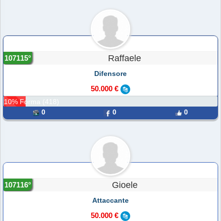
Raffaele
107115°
Difensore
50.000 €
10% Forma (418)
0
0
0
Gioele
107116°
Attaccante
50.000 €