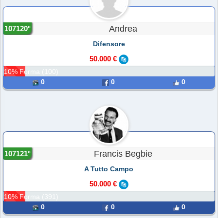
Andrea
107120°
Difensore
50.000 €
10% Forma (100)
0
0
0
Francis Begbie
107121°
A Tutto Campo
50.000 €
10% Forma (391)
0
0
0