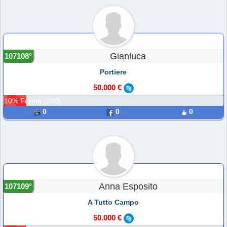
Gianluca
107108°
Portiere
50.000 €
10% Forma (380)
0
0
0
Anna Esposito
107109°
A Tutto Campo
50.000 €