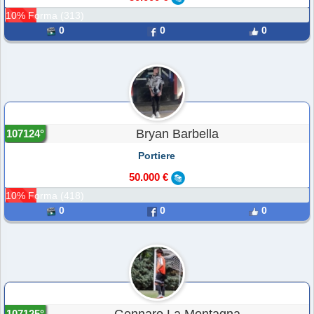
10% Forma (313)
0
0
0
Bryan Barbella
107124°
Portiere
50.000 €
10% Forma (418)
0
0
0
107125°