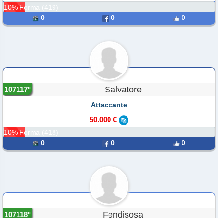
10% Forma (419)
0
0
0
Salvatore
107117°
Attaccante
50.000 €
10% Forma (418)
0
0
0
Fendisosa
107118°