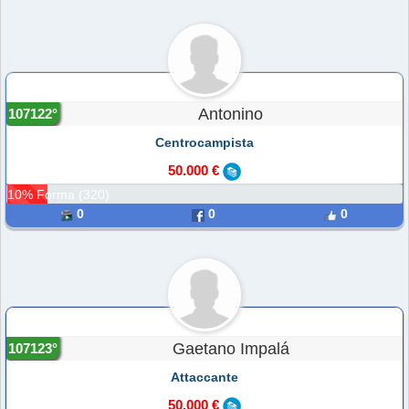
Antonino
107122°
Centrocampista
50.000 €
10% Forma (320)
0
0
0
Gaetano Impalá
107123°
Attaccante
50.000 €