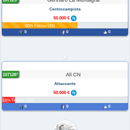
Gennaro La Montagna
Centrocampista
50.000 €
60% Forma (39)
0
0
0
Ali CN
107126°
Attaccante
50.000 €
10% Forma (122)
0
0
0