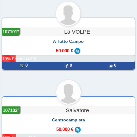
La VOLPE
107101°
A Tutto Campo
50.000 €
10% Forma (419)
0
0
0
Salvatore
107102°
Centrocampista
50.000 €