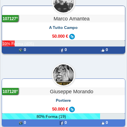
Marco Amantea
107127°
A Tutto Campo
50.000 €
10% Forma (405)
0
0
0
Giuseppe Morando
107128°
Portiere
50.000 €
80% Forma (19)
0
0
0