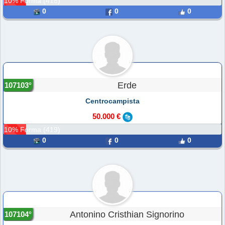
10% Forma (418)
0
0
0
Erde
107103°
Centrocampista
50.000 €
10% Forma (419)
0
0
0
Antonino Cristhian Signorino
107104°