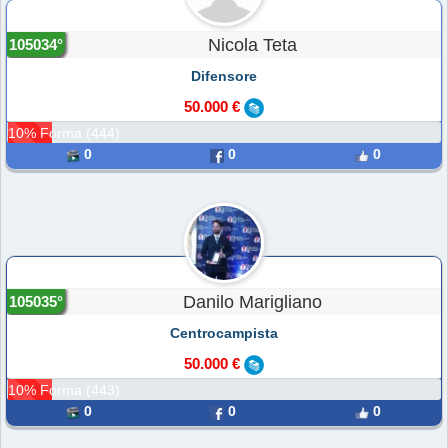
Nicola Teta
105034°
Difensore
50.000 €
10% Forma (444)
0
0
0
Danilo Marigliano
105035°
Centrocampista
50.000 €
10% Forma (443)
0
0
0