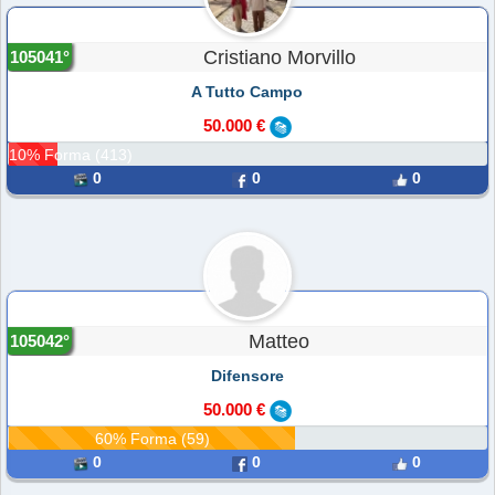
Cristiano Morvillo
105041°
A Tutto Campo
50.000 €
10% Forma (413)
0
0
0
Matteo
105042°
Difensore
50.000 €
60% Forma (59)
0
0
0