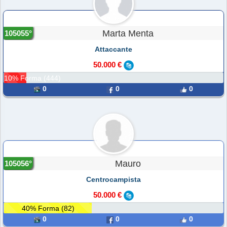
Marta Menta
105055°
Attaccante
50.000 €
10% Forma (444)
0
0
0
Mauro
105056°
Centrocampista
50.000 €
40% Forma (82)
0
0
0