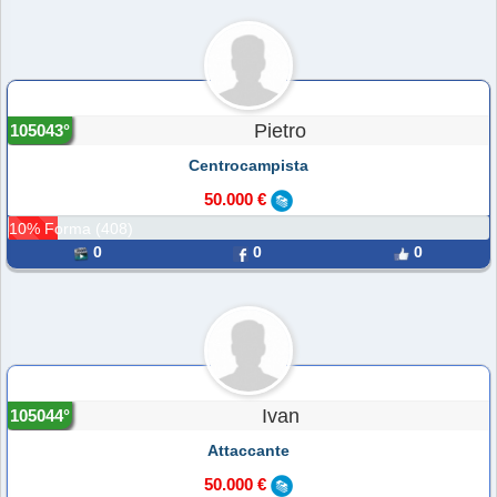
Pietro
105043°
Centrocampista
50.000 €
10% Forma (408)
0
0
0
Ivan
105044°
Attaccante
50.000 €