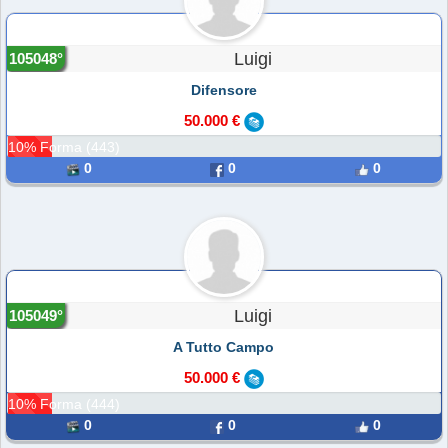
Luigi
105048°
Difensore
50.000 €
10% Forma (443)
0
0
0
Luigi
105049°
A Tutto Campo
50.000 €
10% Forma (444)
0
0
0