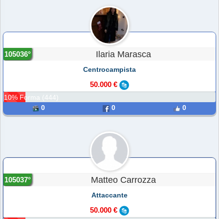
Ilaria Marasca
105036°
Centrocampista
50.000 €
10% Forma (444)
0
0
0
Matteo Carrozza
105037°
Attaccante
50.000 €