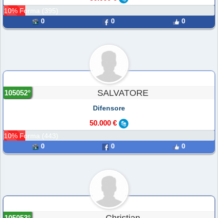
10% Forma (395)
0
0
0
SALVATORE
105052°
Difensore
50.000 €
10% Forma (443)
0
0
0
105053°