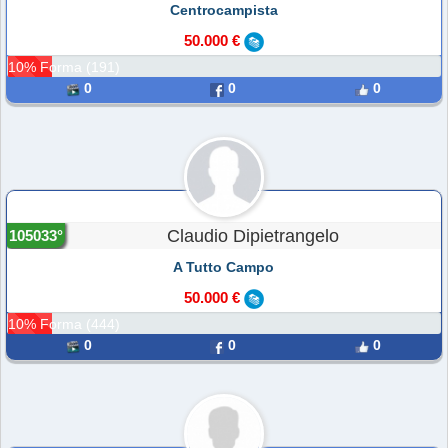
Centrocampista
50.000 €
10% Forma (191)
0
0
0
Claudio Dipietrangelo
105033°
A Tutto Campo
50.000 €
10% Forma (444)
0
0
0