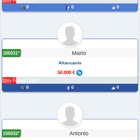
10% Forma (124)
0
0
0
Mario
105031°
Attaccante
50.000 €
10% Forma (443)
0
0
0
Antonio
105032°