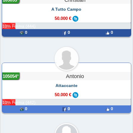
Christian
A Tutto Campo
50.000 €
10% Forma (444)
0
0
0
Antonio
105054°
Attaccante
50.000 €
10% Forma (442)
0
0
0