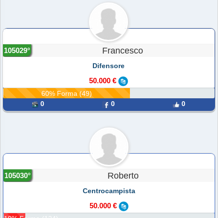
Francesco
105029°
Difensore
50.000 €
60% Forma (49)
0
0
0
Roberto
105030°
Centrocampista
50.000 €