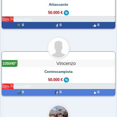
Attaccante
50.000 €
10% Forma (415)
0
0
0
Vincenzo
105040°
Centrocampista
50.000 €
10% Forma (443)
0
0
0