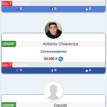
10% Forma (443)
0
0
0
Antonio Chiarenza
105045°
Centrocampista
50.000 €
10% Forma (443)
0
0
0
Davide
105046°