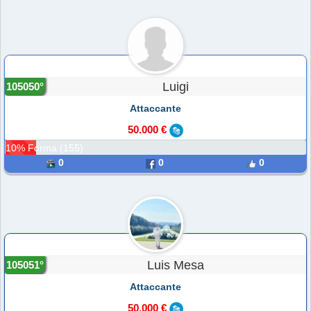
Luigi
105050°
Attaccante
50.000 €
10% Forma (155)
0
0
0
Luis Mesa
105051°
Attaccante
50.000 €