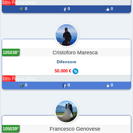
10% Forma (444)
0
0
0
Cristoforo Maresca
105038°
Difensore
50.000 €
10% Forma (432)
0
0
0
Francesco Genovese
105039°