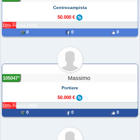
Centrocampista
50.000 €
10% Forma (420)
0
0
0
Massimo
105047°
Portiere
50.000 €
10% Forma (408)
0
0
0