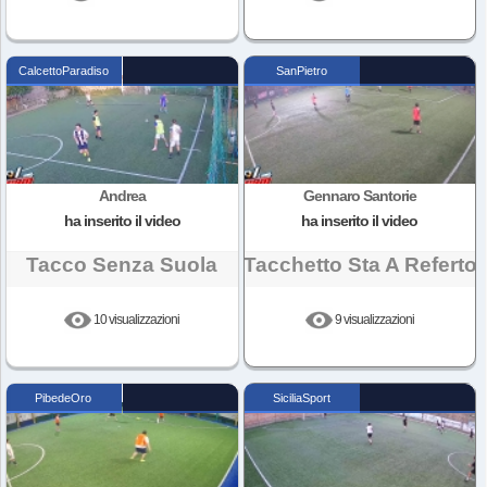
CalcettoParadiso
SanPietro
Andrea
Gennaro Santorie
ha inserito il video
ha inserito il video
Tacco Senza Suola
Tacchetto Sta A Referto
10 visualizzazioni
9 visualizzazioni
PibedeOro
SiciliaSport