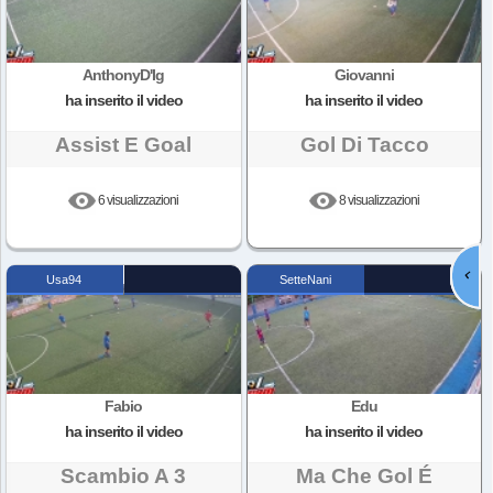
AnthonyD'Ig
Giovanni
ha inserito il video
ha inserito il video
Assist E Goal
Gol Di Tacco
6 visualizzazioni
8 visualizzazioni

Usa94
SetteNani
Fabio
Edu
ha inserito il video
ha inserito il video
Scambio A 3
Ma Che Gol É