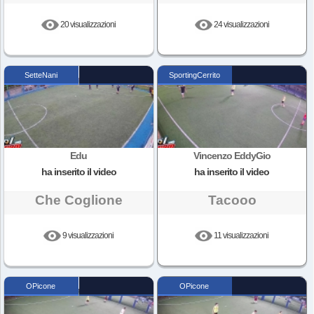
20 visualizzazioni
24 visualizzazioni
SetteNani
SportingCerrito
Edu
Vincenzo EddyGio
ha inserito il video
ha inserito il video
Che Coglione
Tacooo
9 visualizzazioni
11 visualizzazioni
OPicone
OPicone