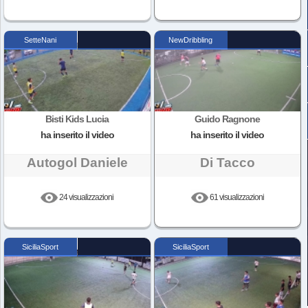
SetteNani
NewDribbling
Bisti Kids Lucia
Guido Ragnone
ha inserito il video
ha inserito il video
Autogol Daniele
Di Tacco
24 visualizzazioni
61 visualizzazioni
SiciliaSport
SiciliaSport