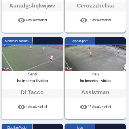
Auradgshqkwjwv
Cerozzzbellaa
4 visualizzazioni
15 visualizzazioni
MondelloStadium
AlphaSport
Santi
Irish
ha inserito il video
ha inserito il video
Di Tacco
Assistman
4 visualizzazioni
13 visualizzazioni
ClubSanPaolo
Icos