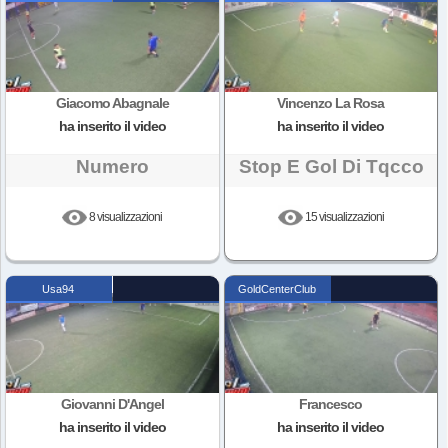
Giacomo Abagnale
Vincenzo La Rosa
ha inserito il video
ha inserito il video
Numero
Stop E Gol Di Tqcco
8 visualizzazioni
15 visualizzazioni
Usa94
GoldCenterClub
Giovanni D'Angel
Francesco
ha inserito il video
ha inserito il video