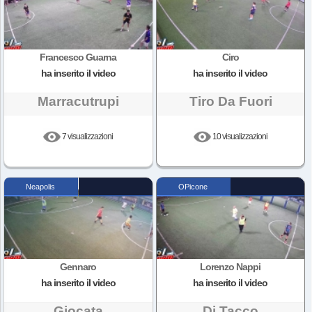
Francesco Guarna
Ciro
ha inserito il video
ha inserito il video
Marracutrupi
Tiro Da Fuori
7 visualizzazioni
10 visualizzazioni
Neapolis
OPicone
Gennaro
Lorenzo Nappi
ha inserito il video
ha inserito il video
Giocata
Di Tacco