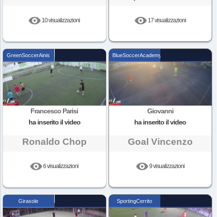
10 visualizzazioni
17 visualizzazioni
GreenSoccerAinis
BlueSoccerAcademy
Francesco Parisi
Giovanni
ha inserito il video
ha inserito il video
Ronaldo Chop
Goal Vincenzo
6 visualizzazioni
9 visualizzazioni
Girasole
SportingCerrito