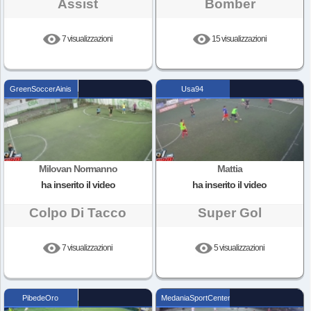
Assist
Bomber
7 visualizzazioni
15 visualizzazioni
GreenSoccerAinis
Usa94
Milovan Normanno
Mattia
ha inserito il video
ha inserito il video
Colpo Di Tacco
Super Gol
7 visualizzazioni
5 visualizzazioni
PibedeOro
MedaniaSportCenter