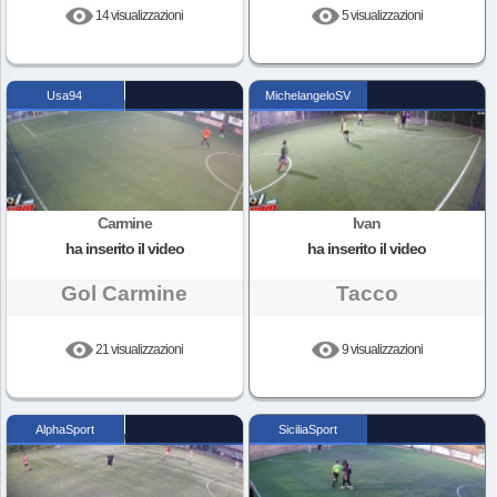
14 visualizzazioni
5 visualizzazioni
Usa94
MichelangeloSV
Carmine
Ivan
ha inserito il video
ha inserito il video
Gol Carmine
Tacco
21 visualizzazioni
9 visualizzazioni
AlphaSport
SiciliaSport