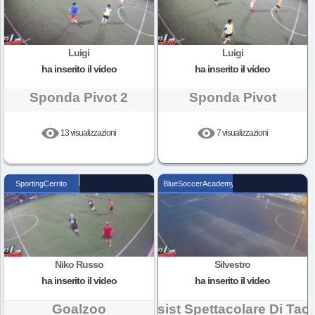
Luigi
Luigi
ha inserito il video
ha inserito il video
Sponda Pivot 2
Sponda Pivot
13 visualizzazioni
7 visualizzazioni
SportingCerrito
BlueSoccerAcademy
Niko Russo
Silvestro
ha inserito il video
ha inserito il video
Goalzoo
Assist Spettacolare Di Tac