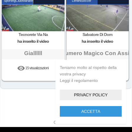
SportingClubMarianna
LentiniSoccer
Tecnorete Via Na
Salvatore Di Dom
ha inserito il video
ha inserito il video
Giallllll
Numero Magico Con Assis
Teniamo molto al rispetto della
15 visualizzazioni
11 visualizzazioni
vostra privacy
Leggi il regolamento
PRIVACY POLICY
ACCETTA
Golcam 2021