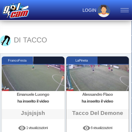
LOGIN
DI TACCO
FrancoFesta
LaPineta
Emanuele Luongo
Alessandro Flaco
ha inserito il video
ha inserito il video
Jsjsjsjsh
Tacco Del Demone
1 visualizzazioni
6 visualizzazioni