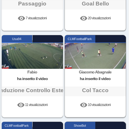
Passaggio
Goal Bello
7 visualizzazioni
20 visualizzazioni
Usa94
CLMFootballPark
Fabio
Giacomo Abagnale
ha inserito il video
ha inserito il video
nduzione Controllo Esterno
Col Tacco
11 visualizzazioni
10 visualizzazioni
CLMFootballPark
ShowBol